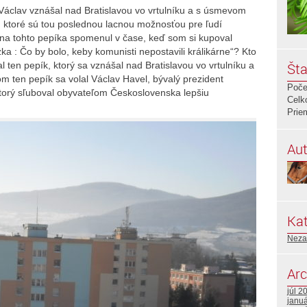
Václav vznášal nad Bratislavou vo vrtulníku a s úsmevom
e, ktoré sú tou poslednou lacnou možnosťou pre ľudí
 na tohto pepíka spomenul v čase, keď som si kupoval
ka : Čo by bolo, keby komunisti nepostavili králikárne“? Kto
 ten pepík, ktorý sa vznášal nad Bratislavou vo vrtulníku a
Šta
m ten pepík sa volal Václav Havel, bývalý prezident
Poče
torý sľuboval obyvateľom Československa lepšiu
Celk
Prie
Aut
Kat
Neza
Arc
júl 2
janu