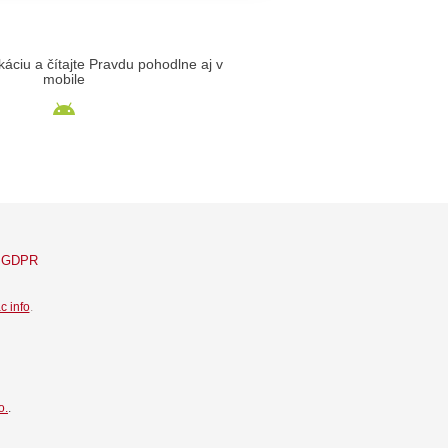
likáciu a čítajte Pravdu pohodlne aj v
mobile
GDPR
c info
.
o.
.