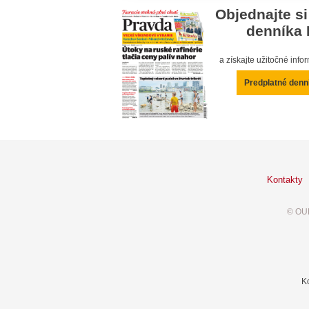
Objednajte si
denníka 
a získajte užitočné inf
Predplatné denn
Kontakty
© OUR
K