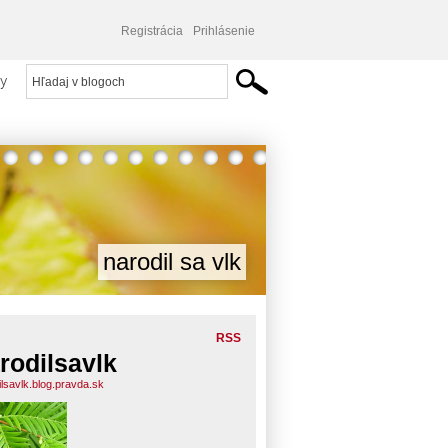
Registrácia
Prihlásenie
y
narodil sa vlk
RSS
rodilsavlk
ilsavlk.blog.pravda.sk