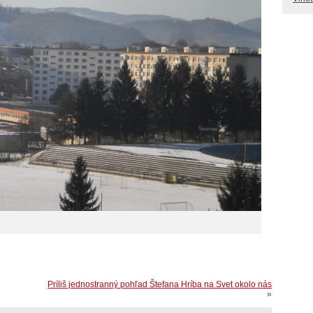
Príliš jednostranný pohľad Štefana Hríba na Svet okolo nás
»