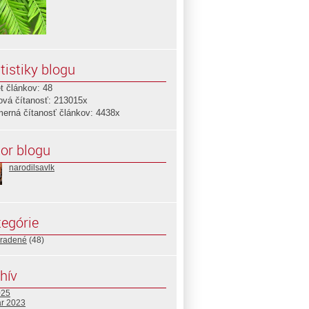
tistiky blogu
t článkov: 48
ová čítanosť: 213015x
merná čítanosť článkov: 4438x
or blogu
narodilsavlk
egórie
radené
(48)
hív
025
ár 2023