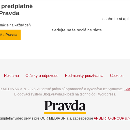
 predplatné
Pravda
stiahnite si ap
ormácie na každý deň
sledujte naše sociálne siete
íka Pravda
Reklama
Otázky a odpovede
Podmienky používania
Cookies
 MEDIA SR a. s. 2026. Autorské práva sú vyhradené a vykonáva ich vydavateľ,
via
Blogovací systém Blog.Pravda.sk beží na technológií Wordpress.
ompletný video servis pre OUR MEDIA SR a.s. zabezpečuje
ARBERTO GROUP s.r.