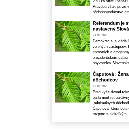
vinu za stratu peňazí
Pravdou však je, že v
pôdohospodárstva pred
Referendum je s
nastavený Slová
21.01.2023
Demokracia je vláda ľ
volených zástupcov, 
sprostých a arogantn
prezidentskom paláci 
obyvateľov Slovenska 
Čaputová : Žena,
dôchodcov
17.01.2023
Pred vyše dvomi rokm
parlament retroaktívn
„minimálnych dôchodk
Čaputová, ktorá bola
rozpore s niekoľkými 