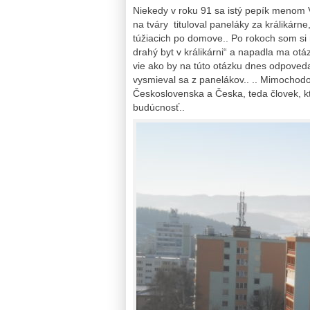
Niekedy v roku 91 sa istý pepík menom 
na tváry tituloval paneláky za králikárn
túžiacich po domove.. Po rokoch som si
drahý byt v králikárni“ a napadla ma otáz
vie ako by na túto otázku dnes odpovedal
vysmieval sa z panelákov.. .. Mimochodo
Československa a Česka, teda človek, k
budúcnosť..