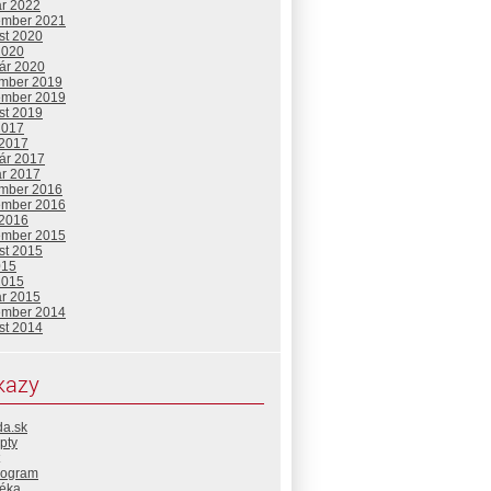
ár 2022
ember 2021
st 2020
2020
uár 2020
mber 2019
ember 2019
st 2019
2017
 2017
uár 2017
ár 2017
mber 2016
ember 2016
 2016
ember 2015
st 2015
015
2015
ár 2015
ember 2014
st 2014
kazy
da.sk
pty
rogram
téka