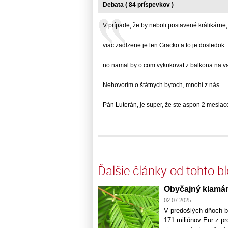
Debata ( 84 príspevkov )
V prípade, že by neboli postavené králikárne,...
viac zadlzene je len Gracko a to je dosledok ..
no namal by o com vykrikovat z balkona na vac
Nehovorím o štátnych bytoch, mnohí z nás ...
Pán Luterán, je super, že ste aspon 2 mesiace 
Ďalšie články od tohto b
Obyčajný klamár
02.07.2025
V predošlých dňoch b
171 miliónov Eur z pr