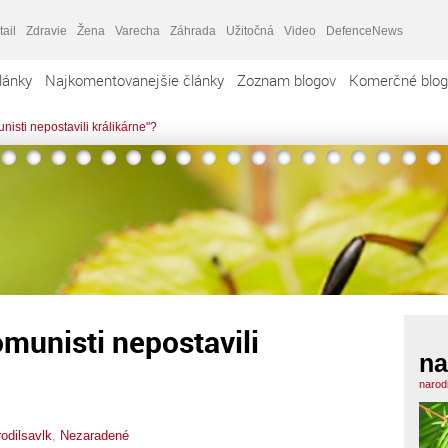
tail
Zdravie
Žena
Varecha
Záhrada
Užitočná
Video
DefenceNews
lánky
Najkomentovanejšie články
Zoznam blogov
Komerčné blog
nisti nepostavili králikárne"?
omunisti nepostavili
na
narod
rodilsavlk
,
Nezaradené