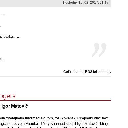
Posledný 15. 02. 2017, 11:45
 ...
.
lavaku... ...
...
Celá debata
|
RSS tejto debaty
logera
 Igor Matovič
ola zverejnená informácia o tom, že Slovensku prepadlo viac než
ogramu rozvoja Vidieka. Témy sa ihneď chopil Igor Matovič, ktorý