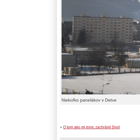
Niekoľko panelákov v Detve
«
O tom ako mi tonic zachránil život