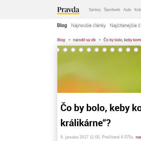
Správy
Športweb
Auto
Kok
Blog
Najnovšie články
Najčítanejšie č
Blog
>
narodil sa vlk
>
Čo by bolo, keby komu
Čo by bolo, keby k
králikárne“?
9. januára 2017 11:05
, Prečítané 6 075x,
na