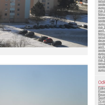
janu
sept
augu
máj 
febr
nove
sept
augu
máj 
apríl
febr
janu
dece
sept
apríl
sept
augu
júl 2
máj 
janu
sept
augu
Od
Fotky
Prav
Rece
Šport
TV p
Vino