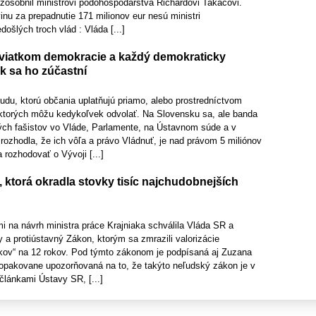
 zosobnil ministrovi pôdohospodárstva Richardovi Takáčovi.
inu za prepadnutie 171 milionov eur nesú ministri
ošlých troch vlád : Vláda [...]
viatkom demokracie a každý demokraticky
k sa ho zúčastní
udu, ktorú občania uplatňujú priamo, alebo prostredníctvom
ktorých môžu kedykoľvek odvolať. Na Slovensku sa, ale banda
ých fašistov vo Vláde, Parlamente, na Ústavnom súde a v
rozhodla, že ich vôľa a právo Vládnuť, je nad právom 5 miliónov
rozhodovať o Vývoji [...]
 ktorá okradla stovky tisíc najchudobnejších
i na návrh ministra práce Krajniaka schválila Vláda SR a
y a protiústavný Zákon, ktorým sa zmrazili valorizácie
ov“ na 12 rokov. Pod týmto zákonom je podpísaná aj Zuzana
 opakovane upozorňovaná na to, že takýto neľudský zákon je v
článkami Ústavy SR, [...]