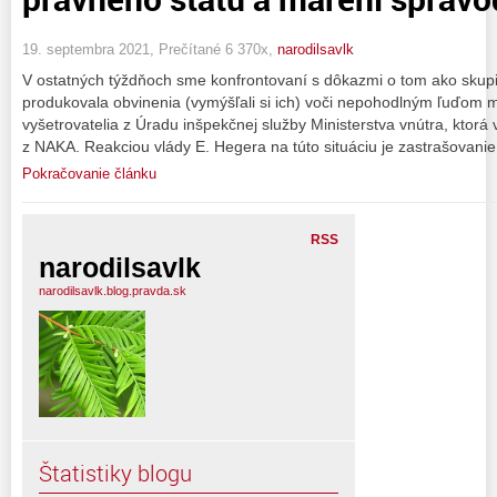
19. septembra 2021, Prečítané 6 370x,
narodilsavlk
V ostatných týždňoch sme konfrontovaní s dôkazmi o tom ako skupi
produkovala obvinenia (vymýšľali si ich) voči nepohodlným ľuďom me
vyšetrovatelia z Úradu inšpekčnej služby Ministerstva vnútra, ktorá v
z NAKA. Reakciou vlády E. Hegera na túto situáciu je zastrašovanie 
Pokračovanie článku
RSS
narodilsavlk
narodilsavlk.blog.pravda.sk
Štatistiky blogu