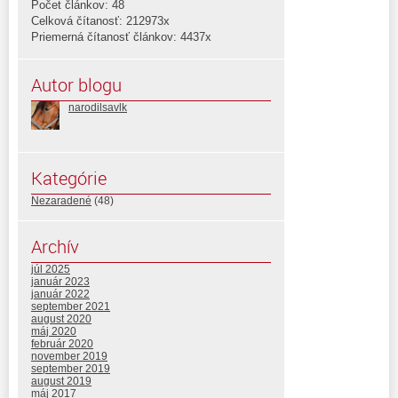
Počet článkov: 48
Celková čítanosť: 212973x
Priemerná čítanosť článkov: 4437x
Autor blogu
narodilsavlk
Kategórie
Nezaradené
(48)
Archív
júl 2025
január 2023
január 2022
september 2021
august 2020
máj 2020
február 2020
november 2019
september 2019
august 2019
máj 2017