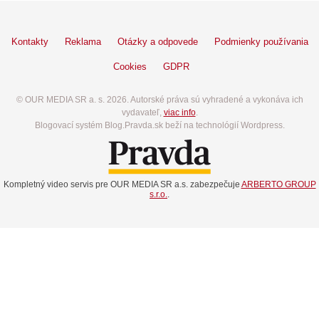
Kontakty
Reklama
Otázky a odpovede
Podmienky používania
Cookies
GDPR
© OUR MEDIA SR a. s. 2026. Autorské práva sú vyhradené a vykonáva ich
vydavateľ,
viac info
.
Blogovací systém Blog.Pravda.sk beží na technológií Wordpress.
Kompletný video servis pre OUR MEDIA SR a.s. zabezpečuje
ARBERTO GROUP
s.r.o.
.