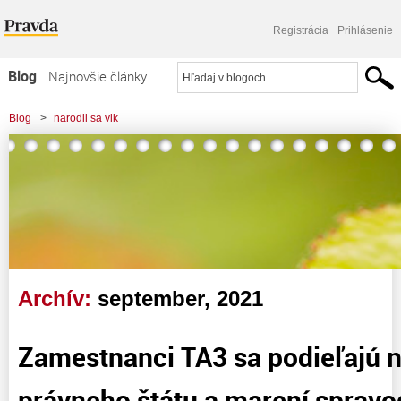
Registrácia
Prihlásenie
Blog
Najnovšie články
Najčítanejšie články
Blog
>
narodil sa vlk
Najkomentovanejšie články
>
Zamestnanci TA3 sa podieľajú na krivení právneho štátu a marení
Zoznam blogov
spravodlivosti
Komerčné blogy
Archív:
september, 2021
Zamestnanci TA3 sa podieľajú n
právneho štátu a marení spravod