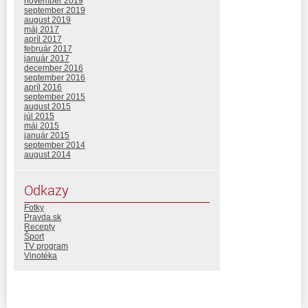
november 2019
september 2019
august 2019
máj 2017
apríl 2017
február 2017
január 2017
december 2016
september 2016
apríl 2016
september 2015
august 2015
júl 2015
máj 2015
január 2015
september 2014
august 2014
Odkazy
Fotky
Pravda.sk
Recepty
Šport
TV program
Vinotéka