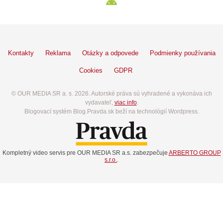
Kontakty
Reklama
Otázky a odpovede
Podmienky používania
Cookies
GDPR
© OUR MEDIA SR a. s. 2026. Autorské práva sú vyhradené a vykonáva ich
vydavateľ,
viac info
.
Blogovací systém Blog.Pravda.sk beží na technológií Wordpress.
Kompletný video servis pre OUR MEDIA SR a.s. zabezpečuje
ARBERTO GROUP
s.r.o.
.