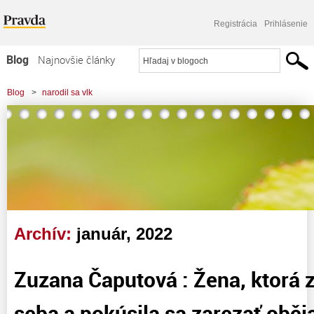
Registrácia
Prihlásenie
Blog
Najnovšie články
Najčítanejšie články
Blog
>
narodil sa vlk
Najkomentovanejšie články
>
Zuzana Čaputová : Žena, ktorá zradila samú seba a pokúsila sa zarezať
Zoznam blogov
občiansku spoločnosť
Komerčné blogy
Archív:
január, 2022
Zuzana Čaputová : Žena, ktorá 
seba a pokúsila sa zarezať obč