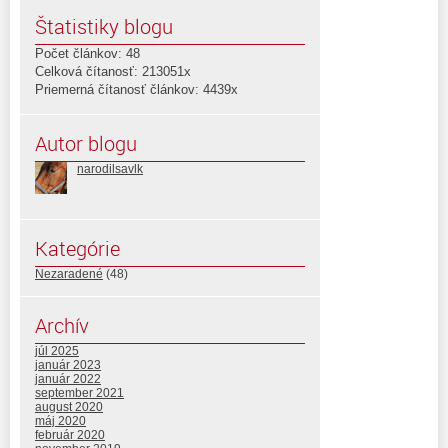
Štatistiky blogu
Počet článkov: 48
Celková čítanosť: 213051x
Priemerná čítanosť článkov: 4439x
Autor blogu
narodilsavlk
Kategórie
Nezaradené
(48)
Archív
júl 2025
január 2023
január 2022
september 2021
august 2020
máj 2020
február 2020