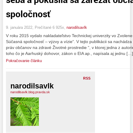
spoločnosť
9. januára 2022, Prečítané 6 925x,
narodilsavlk
V roku 2015 vydalo nakladateľstvo Technickej univerzity vo Zvolen
Súčasná spoločnosť – výzvy a vízie“. V tejto publikácii sa nachádz
práv občanov na zdravé Životné prostredie “, v ktorej jedna z auto
toho čo je Aarhuský dohovor, zákon o EIA ap., napísala aj jednu […]
Pokračovanie článku
RSS
narodilsavlk
narodilsavlk.blog.pravda.sk